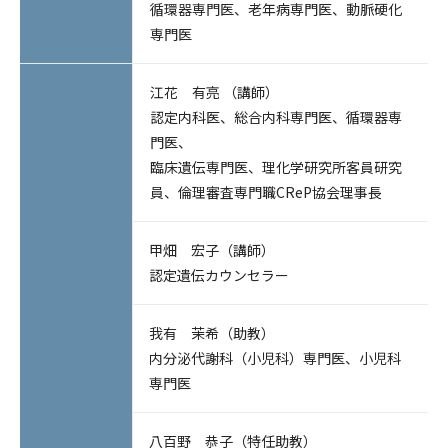
循環器専門医、老年病専門医、動脈硬化
主催セミナー/シンポジウム
専門医
担当講義・大学院特別講義
江花 有亮 （講師）
認定内科医、総合内科専門医、循環器専
遺伝子診療科
門医、
臨床遺伝専門医、理化学研究所客員研究
スタッフ
員、倫理審査専門職CReP協会理事長
ニュースアーカイブ
甲畑 宏子（講師）
倫理審査専門職（CReP）認定制度
認定遺伝カウンセラー
医学系大学倫理委員会連絡会議事務局
我有 茉希（助教）
研究倫理を語る会
内分泌代謝科（小児科）専門医、小児科
中央倫理審査委員会
専門医
Science Tokyo
八百野 恭子（特任助教）