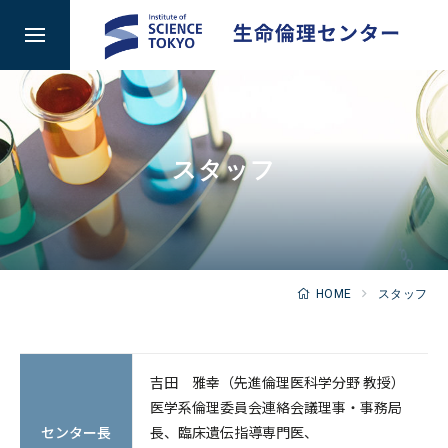
検索
スタッフ
センター長あいさつ
BERCニュースレター
各種倫理指針
HOME
スタッフ
倫理審査の申請について
吉田 雅幸（先進倫理医科学分野 教授）
現在実施中の臨床研究・遺伝子解析研究
医学系倫理委員会連絡会議理事・事務局
研究倫理講習会
センター長
長、臨床遺伝指導専門医、