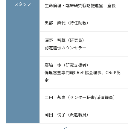
スタッフ
生命倫理・臨床研究戦略推進室 室長
検索
黒部 麻代（特任助教）
深野 智華（研究員）
認定遺伝カウンセラー
廣脇 歩（研究支援者）
倫理審査専門職CReP協会理事、CReP認
定
二田 永恵（センター秘書/派遣職員）
岡田 悦子（派遣職員）